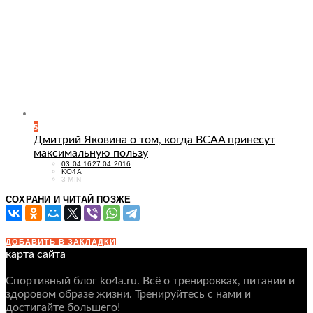
5
Дмитрий Яковина о том, когда BCAA принесут
максимальную пользу
POSTED
03.04.16
27.04.2016
ON
KO4A
3 MIN
СОХРАНИ И ЧИТАЙ ПОЗЖЕ
ДОБАВИТЬ В ЗАКЛАДКИ
карта сайта
Спортивный блог ko4a.ru. Всё о тренировках, питании и
здоровом образе жизни. Тренируйтесь с нами и
достигайте большего!