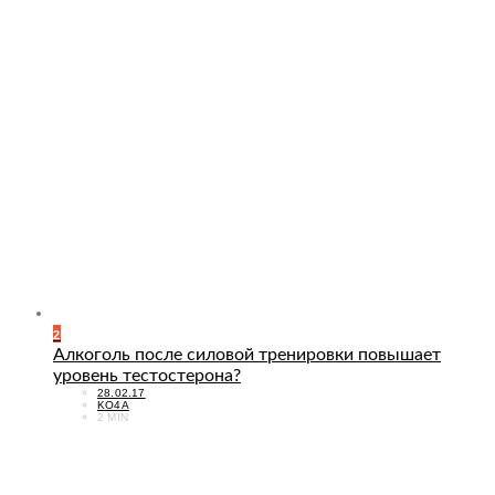
2
Алкоголь после силовой тренировки повышает
уровень тестостерона?
POSTED
28.02.17
ON
KO4A
2 MIN