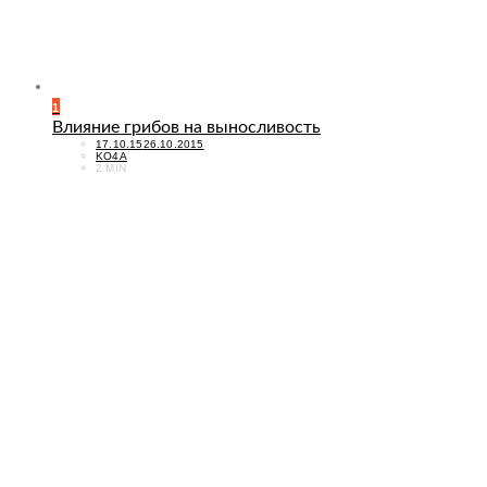
1
Влияние грибов на выносливость
POSTED
17.10.15
26.10.2015
ON
KO4A
2 MIN