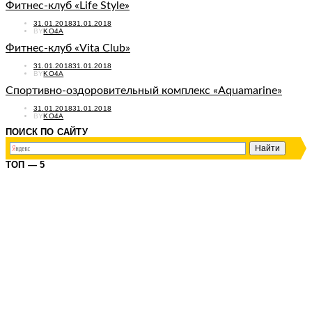
Фитнес-клуб «Life Style»
POSTED
31.01.2018
31.01.2018
ON
BY
KO4A
Фитнес-клуб «Vita Club»
POSTED
31.01.2018
31.01.2018
ON
BY
KO4A
Спортивно-оздоровительный комплекс «Aquamarine»
POSTED
31.01.2018
31.01.2018
ON
BY
KO4A
ПОИСК ПО САЙТУ
ТОП — 5