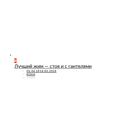
4
Лучший жим — стоя и с гантелями
POSTED
03.04.16
14.03.2019
ON
KO4A
2 MIN