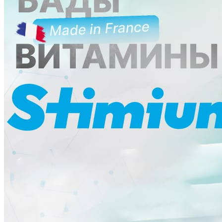
Ликбез
Методика
Мнение
Опыт чемпионов
Сила
Хочу все знать
Питание
Справочник
Фитнес клубы
Плавательные бассейны
Центры снижения веса
Центры тестирования ГТО
КОНТАКТЫ