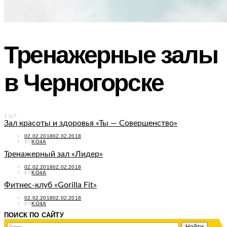
Тренажерные залы
в Черногорске
3 ШТ.
Зал красоты и здоровья «Ты — Совершенство»
POSTED
02.02.2018
02.02.2018
ON
BY
KO4A
Тренажерный зал «Лидер»
POSTED
02.02.2018
02.02.2018
ON
BY
KO4A
Фитнес-клуб «Gorilla Fit»
POSTED
02.02.2018
02.02.2018
ON
BY
KO4A
ПОИСК ПО САЙТУ