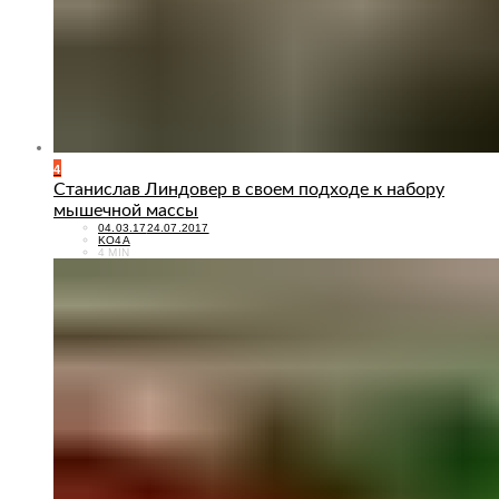
4
Станислав Линдовер в своем подходе к набору
мышечной массы
POSTED
04.03.17
24.07.2017
ON
KO4A
4 MIN