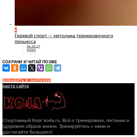
5
Гиревой спорт — методика тренировочного
процесса
POSTED
04.03.17
ON
KO4A
3 MIN
СОХРАНИ И ЧИТАЙ ПОЗЖЕ
ДОБАВИТЬ В ЗАКЛАДКИ
карта сайта
Спортивный блог ko4a.ru. Всё о тренировках, питании и
здоровом образе жизни. Тренируйтесь с нами и
достигайте большего!