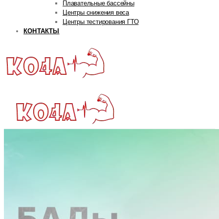
Плавательные бассейны
Центры снижения веса
Центры тестирования ГТО
КОНТАКТЫ
ГЛАВНАЯ
РУБРИКИ
Авторская рубрика
Андрей Попов
Дмитрий Яковина
Станислав Линдовер
Life
Интервью