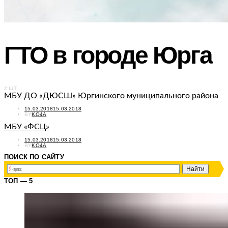
ГТО в городе Юрга
2 ШТ.
МБУ ДО «ДЮСШ» Юргинского муниципального района
POSTED
15.03.2018
15.03.2018
ON
BY
KO4A
МБУ «ФСЦ»
POSTED
15.03.2018
15.03.2018
ON
BY
KO4A
ПОИСК ПО САЙТУ
ТОП — 5