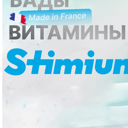
Ликбез
Методика
Мнение
Опыт чемпионов
Сила
Хочу все знать
Питание
Справочник
Фитнес клубы
Плавательные бассейны
Центры снижения веса
Центры тестирования ГТО
КОНТАКТЫ