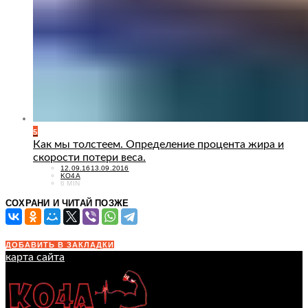
5
Как мы толстеем. Определение процента жира и
скорости потери веса.
POSTED
12.09.16
13.09.2016
ON
KO4A
6 MIN
СОХРАНИ И ЧИТАЙ ПОЗЖЕ
ДОБАВИТЬ В ЗАКЛАДКИ
карта сайта