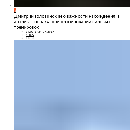
3
Дмитрий Головинский о важности нахождения и
анализа тоннажа при планировании силовых
тренировок
POSTED
24.07.17
24.07.2017
ON
KO4A
4 MIN