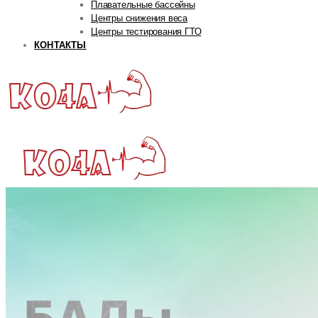
Плавательные бассейны
Центры снижения веса
Центры тестирования ГТО
КОНТАКТЫ
ГЛАВНАЯ
РУБРИКИ
Авторская рубрика
Андрей Попов
Дмитрий Яковина
Станислав Линдовер
Life
Интервью