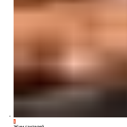
1
Жим гантелей