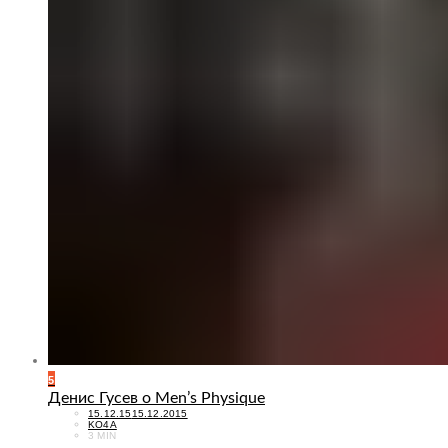
5
Денис Гусев о Men’s Physique
POSTED
15.12.15
15.12.2015
ON
KO4A
3 MIN