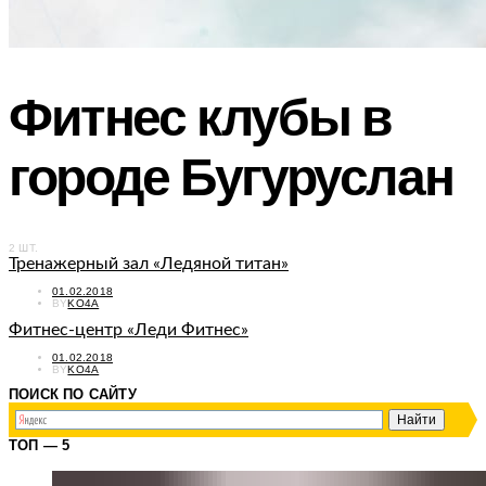
Фитнес клубы в
городе Бугуруслан
2 ШТ.
Тренажерный зал «Ледяной титан»
POSTED
01.02.2018
ON
BY
KO4A
Фитнес-центр «Леди Фитнес»
POSTED
01.02.2018
ON
BY
KO4A
ПОИСК ПО САЙТУ
ТОП — 5