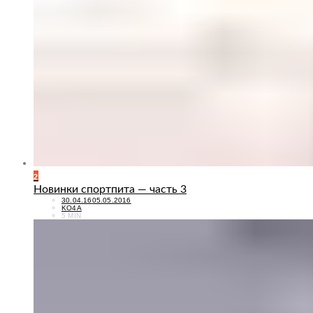
2
Новинки спортпита — часть 3
POSTED
30.04.16
05.05.2016
ON
KO4A
5 MIN