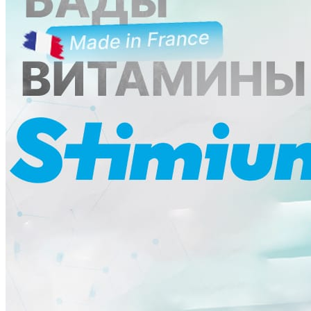
Ликбез
Методика
Мнение
Опыт чемпионов
Сила
Хочу все знать
Питание
Справочник
Фитнес клубы
Плавательные бассейны
Центры снижения веса
Центры тестирования ГТО
КОНТАКТЫ