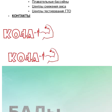
Плавательные бассейны
Центры снижения веса
Центры тестирования ГТО
КОНТАКТЫ
ГЛАВНАЯ
РУБРИКИ
Авторская рубрика
Андрей Попов
Дмитрий Яковина
Станислав Линдовер
Life
Интервью