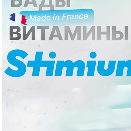
Ликбез
Методика
Мнение
Опыт чемпионов
Сила
Хочу все знать
Питание
Справочник
Фитнес клубы
Плавательные бассейны
Центры снижения веса
Центры тестирования ГТО
КОНТАКТЫ