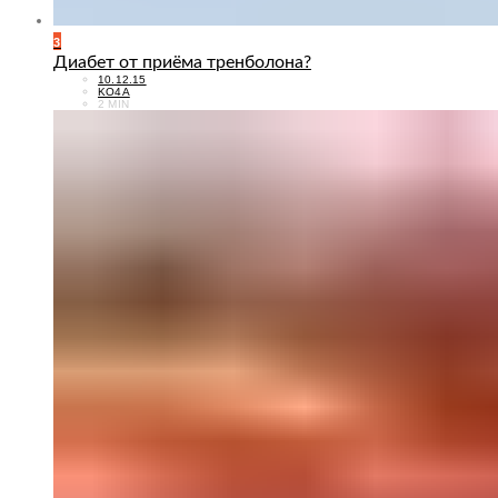
3
Диабет от приёма тренболона?
POSTED
10.12.15
ON
KO4A
2 MIN