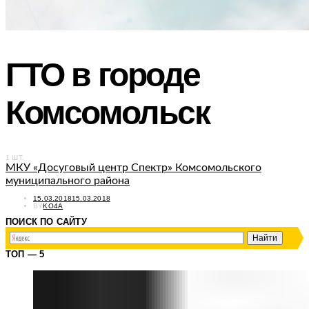
ГТО в городе
Комсомольск
1 ШТ.
МКУ «Досуговый центр Спектр» Комсомольского
муниципального района
POSTED
15.03.2018
15.03.2018
ON
BY
KO4A
ПОИСК ПО САЙТУ
ТОП — 5