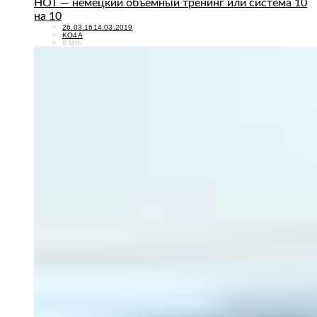
НОТ — немецкий объемный тренинг или система 10
на 10
POSTED
26.03.16
14.03.2019
ON
KO4A
6 MIN