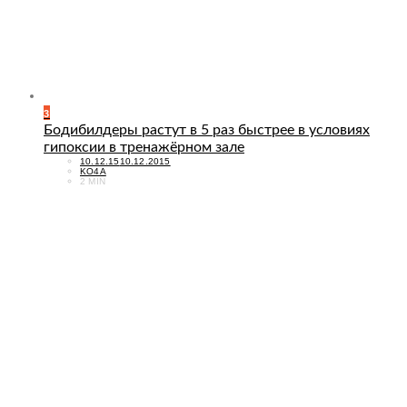
3
Бодибилдеры растут в 5 раз быстрее в условиях
гипоксии в тренажёрном зале
POSTED
10.12.15
10.12.2015
ON
KO4A
2 MIN