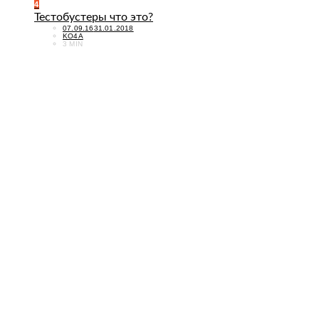
4
Тестобустеры что это?
POSTED
07.09.16
31.01.2018
ON
KO4A
3 MIN