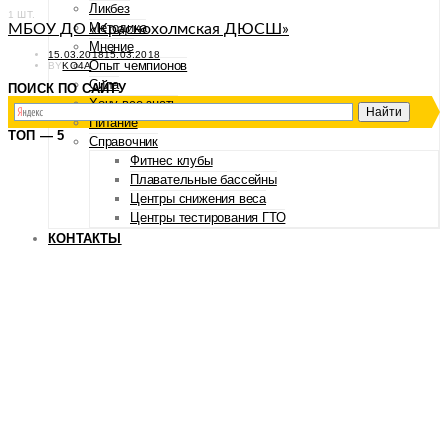
Ликбез
1 ШТ.
Методика
МБОУ ДО «Краснохолмская ДЮСШ»
Мнение
POSTED
15.03.2018
15.03.2018
Опыт чемпионов
ON
BY
KO4A
Сила
ПОИСК ПО САЙТУ
Хочу все знать
Питание
ТОП — 5
Справочник
Фитнес клубы
Плавательные бассейны
Центры снижения веса
Центры тестирования ГТО
КОНТАКТЫ