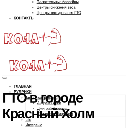
Плавательные бассейны
Центры снижения веса
Центры тестирования ГТО
КОНТАКТЫ
ГЛАВНАЯ
РУБРИКИ
ГТО в городе
Авторская рубрика
Андрей Попов
Красный Холм
Дмитрий Яковина
Станислав Линдовер
Life
Интервью