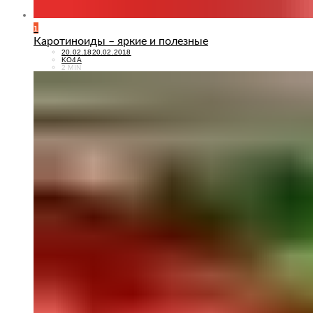
1
Каротиноиды – яркие и полезные
POSTED
20.02.18
20.02.2018
ON
KO4A
2 MIN