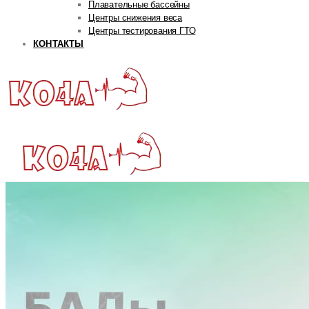
Плавательные бассейны
Центры снижения веса
Центры тестирования ГТО
КОНТАКТЫ
ГЛАВНАЯ
РУБРИКИ
Авторская рубрика
Андрей Попов
Дмитрий Яковина
Станислав Линдовер
Life
Интервью