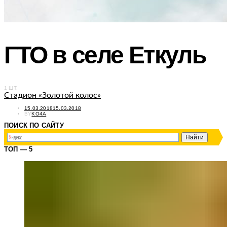
ГТО в селе Еткуль
1 ШТ.
Стадион «Золотой колос»
POSTED
15.03.2018
15.03.2018
ON
BY
KO4A
ПОИСК ПО САЙТУ
ТОП — 5