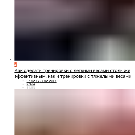
4
Как сделать тренировки с легкими весами столь же
эффективным, как и тренировки с тяжелыми весами
POSTED
27.02.17
27.02.2017
ON
KO4A
3 MIN