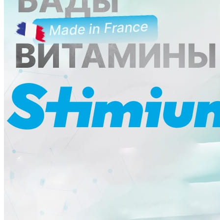
Ликбез
Методика
Мнение
Опыт чемпионов
Сила
Хочу все знать
Питание
Справочник
Фитнес клубы
Плавательные бассейны
Центры снижения веса
Центры тестирования ГТО
КОНТАКТЫ