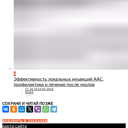
5
Эффективность локальных инъекций ААС,
профилактика и лечение после уколов
POSTED
17.10.15
14.03.2019
ON
KO4A
3 MIN
СОХРАНИ И ЧИТАЙ ПОЗЖЕ
ДОБАВИТЬ В ЗАКЛАДКИ
карта сайта