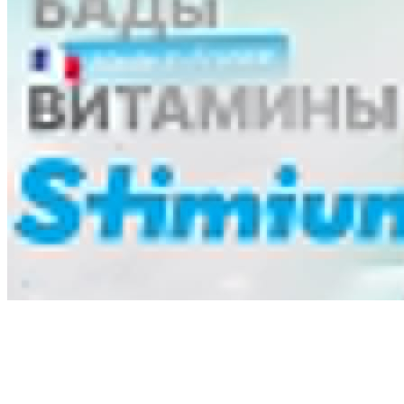
Ликбез
Методика
Мнение
Опыт чемпионов
Сила
Хочу все знать
Питание
Справочник
Фитнес клубы
Плавательные бассейны
Центры снижения веса
Центры тестирования ГТО
КОНТАКТЫ