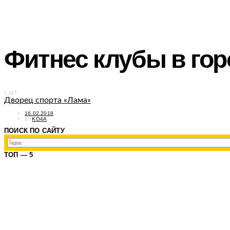
Фитнес клубы в го
1 ШТ.
Дворец спорта «Лама»
POSTED
16.02.2018
ON
BY
KO4A
ПОИСК ПО САЙТУ
ТОП — 5