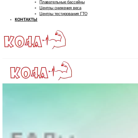
Плавательные бассейны
Центры снижения веса
Центры тестирования ГТО
КОНТАКТЫ
ГЛАВНАЯ
РУБРИКИ
Авторская рубрика
Андрей Попов
Дмитрий Яковина
Станислав Линдовер
Life
Интервью