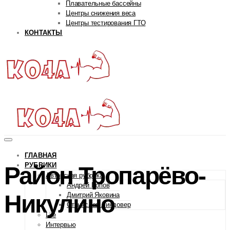
Плавательные бассейны
Центры снижения веса
Центры тестирования ГТО
КОНТАКТЫ
ГЛАВНАЯ
РУБРИКИ
Район Тропарёво-
Авторская рубрика
Андрей Попов
Никулино
Дмитрий Яковина
Станислав Линдовер
Life
Интервью