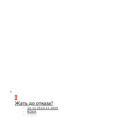
1
Жать до отказа?
POSTED
13.11.15
13.11.2015
ON
KO4A
2 MIN