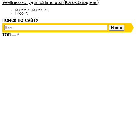
Wellness-студия «Slimclub» (Юго-Западная)
POSTED
14.02.2018
14.02.2018
ON
BY
KO4A
ПОИСК ПО САЙТУ
ТОП — 5