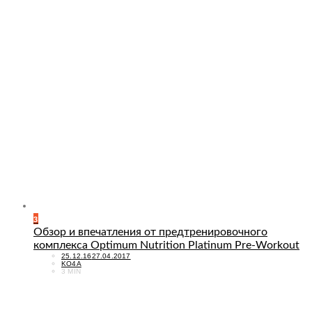
3
Обзор и впечатления от предтренировочного
комплекса Optimum Nutrition Platinum Pre-Workout
POSTED
25.12.16
27.04.2017
ON
KO4A
3 MIN