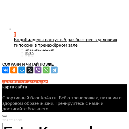
5
Бодибилдеры растут в 5 раз быстрее в условиях
гипоксии в тренажёрном зале
POSTED
10.12.15
10.12.2015
ON
KO4A
2 MIN
СОХРАНИ И ЧИТАЙ ПОЗЖЕ
ДОБАВИТЬ В ЗАКЛАДКИ
карта сайта
Спортивный блог ko4a.ru. Всё о тренировках, питании и
здоровом образе жизни. Тренируйтесь с нами и
достигайте большего!
SEARCH FOR: