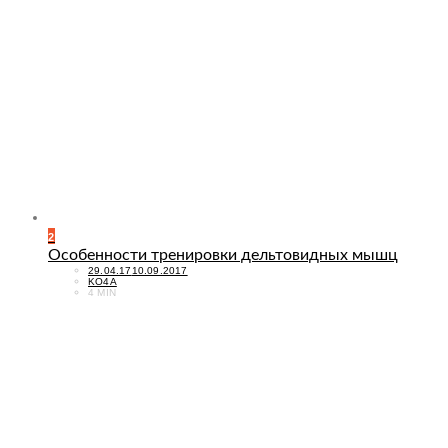
2
Особенности тренировки дельтовидных мышц
POSTED
29.04.17
10.09.2017
ON
KO4A
4 MIN