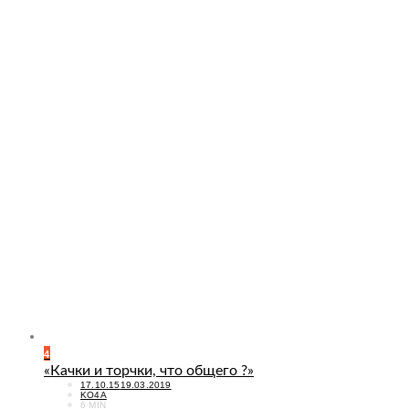
4
«Качки и торчки, что общего ?»
POSTED
17.10.15
19.03.2019
ON
KO4A
6 MIN