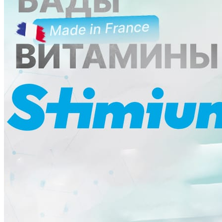
Ликбез
Методика
Мнение
Опыт чемпионов
Сила
Хочу все знать
Питание
Справочник
Фитнес клубы
Плавательные бассейны
Центры снижения веса
Центры тестирования ГТО
КОНТАКТЫ