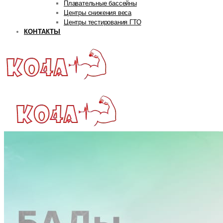
Плавательные бассейны
Центры снижения веса
Центры тестирования ГТО
КОНТАКТЫ
ГЛАВНАЯ
РУБРИКИ
Авторская рубрика
Андрей Попов
Дмитрий Яковина
Станислав Линдовер
Life
Интервью