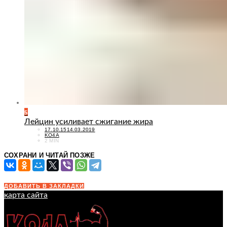
5
Лейцин усиливает сжигание жира
POSTED
17.10.15
14.03.2019
ON
KO4A
2 MIN
СОХРАНИ И ЧИТАЙ ПОЗЖЕ
ДОБАВИТЬ В ЗАКЛАДКИ
карта сайта