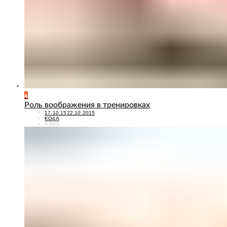
4
Роль воображения в тренировках
POSTED
17.10.15
22.10.2015
ON
KO4A
4 MIN