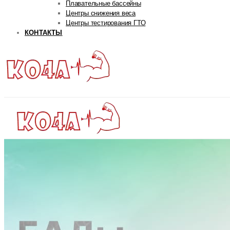
Плавательные бассейны
Центры снижения веса
Центры тестирования ГТО
КОНТАКТЫ
ГЛАВНАЯ
РУБРИКИ
Авторская рубрика
Андрей Попов
Дмитрий Яковина
Станислав Линдовер
Life
Интервью