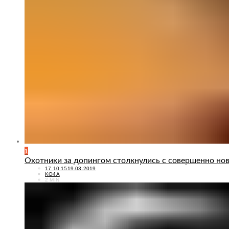
1
Охотники за допингом столкнулись с совершенно нов
POSTED
17.10.15
19.03.2019
ON
KO4A
2 MIN