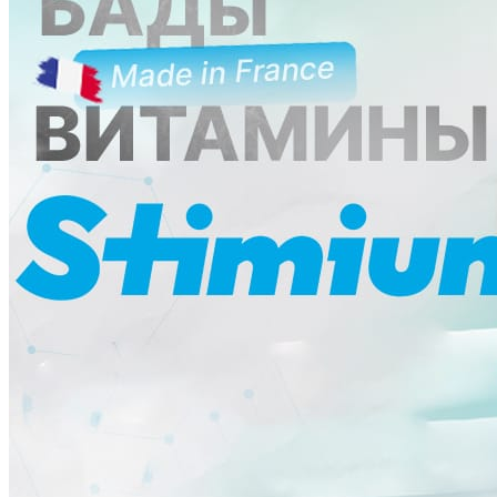
Ликбез
Методика
Мнение
Опыт чемпионов
Сила
Хочу все знать
Питание
Справочник
Фитнес клубы
Плавательные бассейны
Центры снижения веса
Центры тестирования ГТО
КОНТАКТЫ