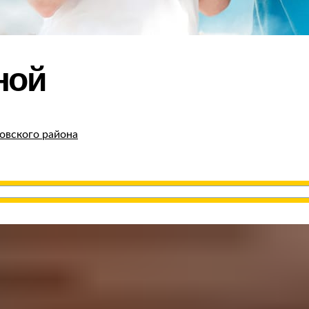
ной
вского района