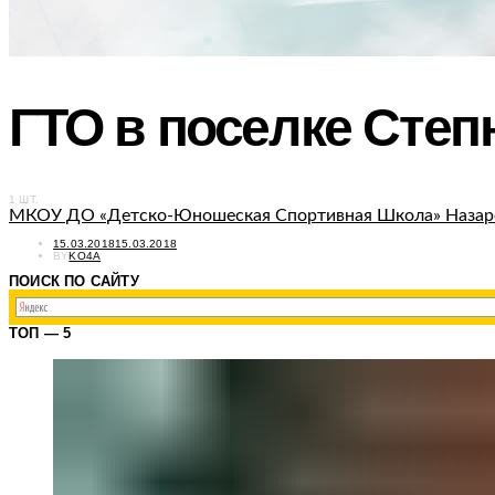
ГТО в поселке Степ
1 ШТ.
МКОУ ДО «Детско-Юношеская Спортивная Школа» Назаро
POSTED
15.03.2018
15.03.2018
ON
BY
KO4A
ПОИСК ПО САЙТУ
ТОП — 5