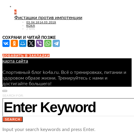
5
Фисташки против импотенции
POSTED
03.04.16
14.03.2019
ON
KO4A
2 MIN
СОХРАНИ И ЧИТАЙ ПОЗЖЕ
ДОБАВИТЬ В ЗАКЛАДКИ
карта сайта
Спортивный блог ko4a.ru. Всё о тренировках, питании и
здоровом образе жизни. Тренируйтесь с нами и
достигайте большего!
SEARCH FOR:
SEARCH
Input your search keywords and press Enter.