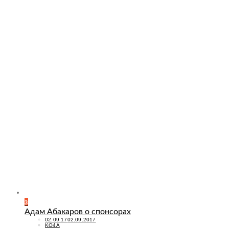
3
Адам Абакаров о спонсорах
POSTED
02.09.17
02.09.2017
ON
KO4A