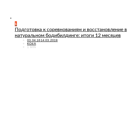
1
Подготовка к соревнованиям и восстановление в
натуральном бодибилдинге: итоги 12 месяцев
POSTED
03.04.16
14.03.2019
ON
KO4A
1 MIN