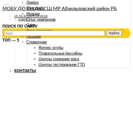
Ликбез
1 ШТ.
Методика
МОБУ ДО СН ДЮСШ МР Абзелиловский район РБ
Мнение
POSTED
15.03.2018
15.03.2018
Опыт чемпионов
ON
BY
KO4A
Сила
ПОИСК ПО САЙТУ
Хочу все знать
Питание
ТОП — 5
Справочник
Фитнес клубы
Плавательные бассейны
Центры снижения веса
Центры тестирования ГТО
КОНТАКТЫ