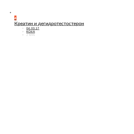
4
Креатин и дегидротестостерон
POSTED
04.03.17
ON
KO4A
2 MIN