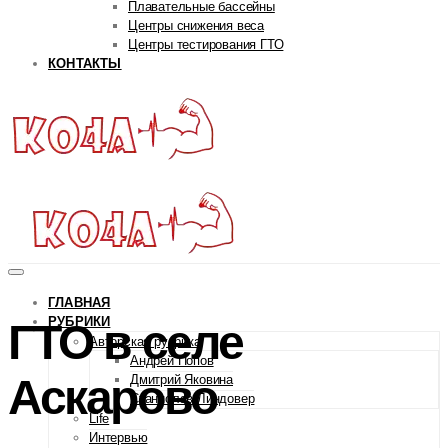
Плавательные бассейны
Центры снижения веса
Центры тестирования ГТО
КОНТАКТЫ
ГЛАВНАЯ
РУБРИКИ
ГТО в селе
Авторская рубрика
Андрей Попов
Аскарово
Дмитрий Яковина
Станислав Линдовер
Life
Интервью