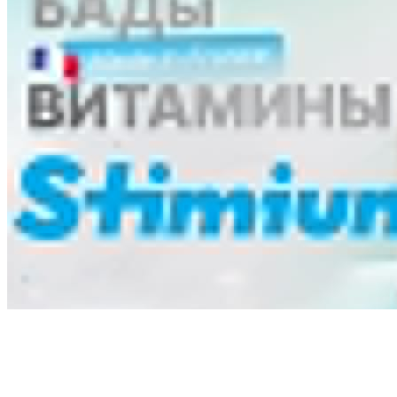
Ликбез
Методика
Мнение
Опыт чемпионов
Сила
Хочу все знать
Питание
Справочник
Фитнес клубы
Плавательные бассейны
Центры снижения веса
Центры тестирования ГТО
КОНТАКТЫ