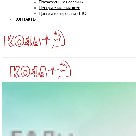
Плавательные бассейны
Центры снижения веса
Центры тестирования ГТО
КОНТАКТЫ
ГЛАВНАЯ
РУБРИКИ
Авторская рубрика
Андрей Попов
Дмитрий Яковина
Станислав Линдовер
Life
Интервью