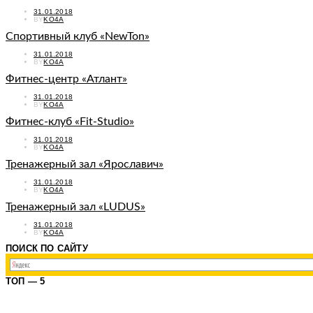
POSTED
31.01.2018
ON
BY
KO4A
Спортивный клуб «NewTon»
POSTED
31.01.2018
ON
BY
KO4A
Фитнес-центр «Атлант»
POSTED
31.01.2018
ON
BY
KO4A
Фитнес-клуб «Fit-Studio»
POSTED
31.01.2018
ON
BY
KO4A
Тренажерный зал «Ярославич»
POSTED
31.01.2018
ON
BY
KO4A
Тренажерный зал «LUDUS»
POSTED
31.01.2018
ON
BY
KO4A
ПОИСК ПО САЙТУ
ТОП — 5