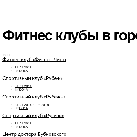
Фитнес клубы в гор
19 ШТ.
Фитнес-клуб «Фитнес-Лига»
POSTED
31.01.2018
ON
BY
KO4A
Спортивный клуб «Рубеж»
POSTED
31.01.2018
ON
BY
KO4A
Спортивный клуб «Рубеж+»
POSTED
31.01.2018
09.02.2018
ON
BY
KO4A
Спортивный клуб «Русичи»
POSTED
31.01.2018
ON
BY
KO4A
Центр доктора Бубновского