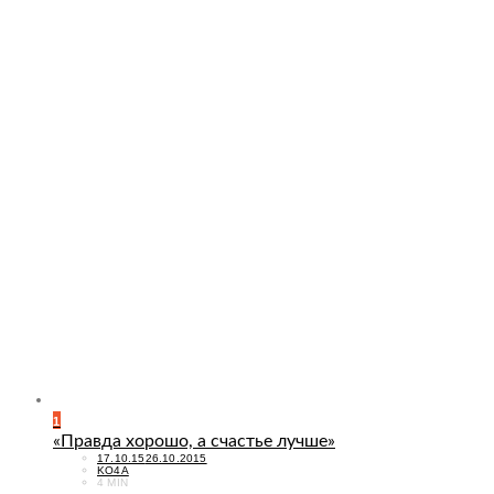
1
«Правда хорошо, а счастье лучше»
POSTED
17.10.15
26.10.2015
ON
KO4A
4 MIN