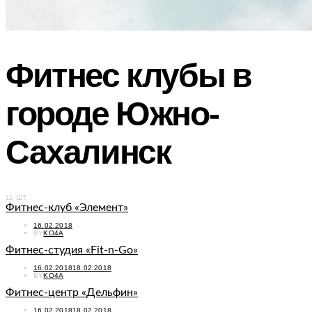
Фитнес клубы в
городе Южно-
Сахалинск
11 ШТ.
Фитнес-клуб «Элемент»
POSTED
16.02.2018
ON
BY
KO4A
Фитнес-студия «Fit-n-Go»
POSTED
16.02.2018
18.02.2018
ON
BY
KO4A
Фитнес-центр «Дельфин»
POSTED
16.02.2018
18.02.2018