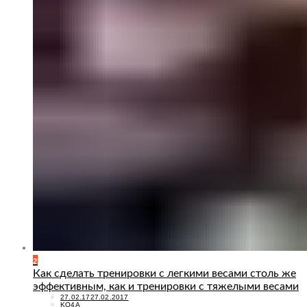
2
Как сделать тренировки с легкими весами столь же
эффективным, как и тренировки с тяжелыми весами
POSTED
27.02.17
27.02.2017
ON
KO4A