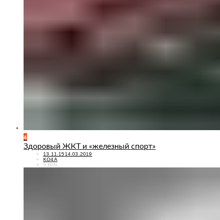
4
Здоровый ЖКТ и «железный спорт»
POSTED
13.11.15
14.03.2019
ON
KO4A
5 MIN