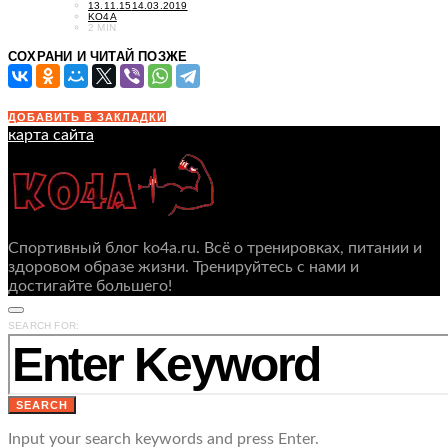
POSTED
13.11.15
14.03.2019
ON
KO4A
2 MIN
СОХРАНИ И ЧИТАЙ ПОЗЖЕ
ДОБАВИТЬ В ЗАКЛАДКИ
карта сайта
Спортивный блог ko4a.ru. Всё о тренировках, питании и
здоровом образе жизни. Тренируйтесь с нами и
достигайте большего!
SEARCH FOR:
SEARCH
Input your search keywords and press Enter.