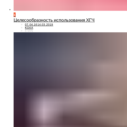
1
Целесообразность использования ХГЧ
POSTED
07.04.16
14.03.2019
ON
KO4A
6 MIN