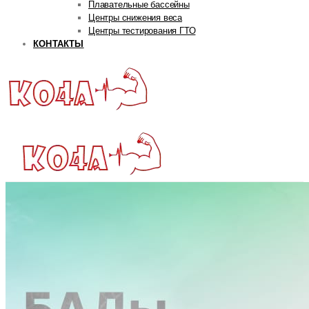
Плавательные бассейны
Центры снижения веса
Центры тестирования ГТО
КОНТАКТЫ
ГЛАВНАЯ
РУБРИКИ
Авторская рубрика
Андрей Попов
Дмитрий Яковина
Станислав Линдовер
Life
Интервью