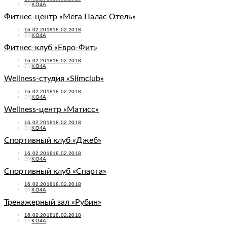
ON
BY
KO4A
Фитнес-центр «Мега Палас Отель»
POSTED
16.02.2018
18.02.2018
ON
BY
KO4A
Фитнес-клуб «Евро-Фит»
POSTED
16.02.2018
18.02.2018
ON
BY
KO4A
Wellness-студия «Slimclub»
POSTED
16.02.2018
18.02.2018
ON
BY
KO4A
Wellness-центр «Матисс»
POSTED
16.02.2018
18.02.2018
ON
BY
KO4A
Спортивный клуб «Джеб»
POSTED
16.02.2018
18.02.2018
ON
BY
KO4A
Спортивный клуб «Спарта»
POSTED
16.02.2018
18.02.2018
ON
BY
KO4A
Тренажерный зал «Рубин»
POSTED
16.02.2018
18.02.2018
ON
BY
KO4A