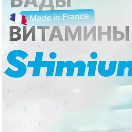
Ликбез
Методика
Мнение
Опыт чемпионов
Сила
Хочу все знать
Питание
Справочник
Фитнес клубы
Плавательные бассейны
Центры снижения веса
Центры тестирования ГТО
КОНТАКТЫ