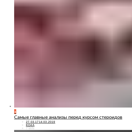
3
Самые главные анализы перед курсом стероидов
POSTED
27.03.17
14.03.2019
ON
KO4A
7 MIN