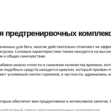
 предтренирвочных комплекс
аченных для бега, многие действительно отмечают их эффе
агрузки. Силовые характеристики также находятся на высо
е и общее самочувствие.
авок можно отнести и снижение количества времени, кото
аве подобных средств находится креатин, который призван 
ют усиленный синтез гормонов, в частности, адреналина, к
орые обеспечат вам продуктивное и интенсивное занятие. О
ющий полный спектр предтренировочных компонентов;