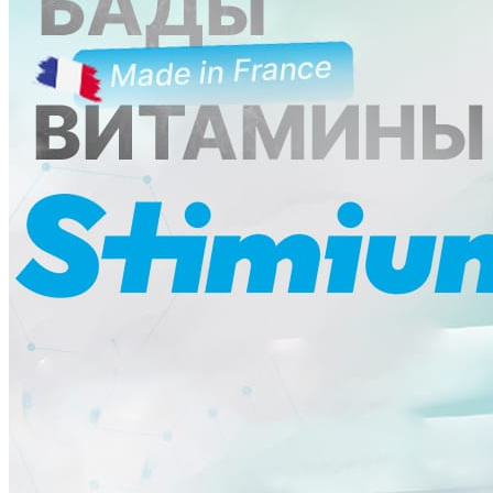
Ликбез
Методика
Мнение
Опыт чемпионов
Сила
Хочу все знать
Питание
Справочник
Фитнес клубы
Плавательные бассейны
Центры снижения веса
Центры тестирования ГТО
КОНТАКТЫ