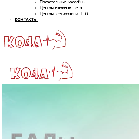
Плавательные бассейны
Центры снижения веса
Центры тестирования ГТО
КОНТАКТЫ
ГЛАВНАЯ
РУБРИКИ
Авторская рубрика
Андрей Попов
Дмитрий Яковина
Станислав Линдовер
Life
Интервью