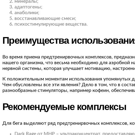
минералы;
адаптогены;
анаболики;
восстанавливающие смеси;
психостимулирующие вещества.
Преимущества использования
Во время приема предтренирвочных комплексов, предназн
нашего организма, что весьма необходимо для аэробной н
нервной системы, которая улучшает мотивацию, настроени
К положительным моментам использования упомянутых доб
Чем обусловлены все эти явления? Дело в том, что в сост
разнообразные стимуляторы, например кофеин, обеспечива
Рекомендуемые комплексы
Для бега выделяют ряд предтренирвочных комплексов, кот
Dark Rage от MHP – ультраконцентрат, предоставля